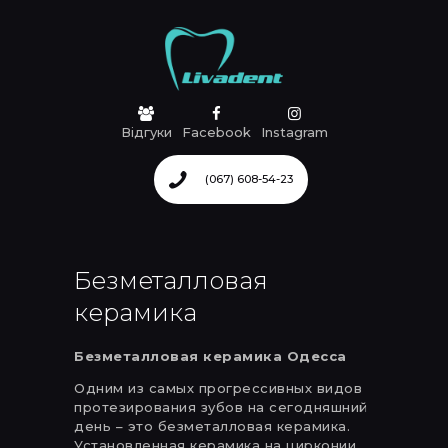
ПРО КЛІНИКУ
Відгуки
Facebook
Instagram
УСЛУГИ
(067) 608-54-23
ЦЕНЫ
АКЦИИ
НАШИ РАБОТЫ
КОНТАКТЫ
Безметалловая
керамика
Безметалловая керамика Одесса
Одним из самых прогрессивных видов
протезирования зубов на сегодняшний
день – это безметалловая керамика.
Установленная керамика на цирконии